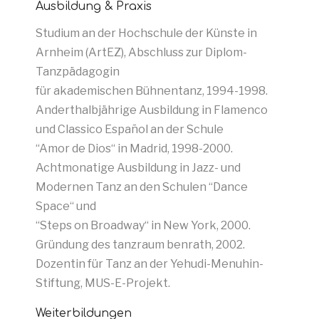
Ausbildung & Praxis
Studium an der Hochschule der Künste in
A
Arnheim (ArtEZ), Abschluss zur Diplom-
Ta
Tanzpädagogin
Op
für akademischen Bühnentanz, 1994-1998.
st
Anderthalbjährige Ausbildung in Flamenco
B
und Classico Español an der Schule
S
“Amor de Dios“ in Madrid, 1998-2000.
sc
Achtmonatige Ausbildung in Jazz- und
z
Modernen Tanz an den Schulen “Dance
B
Space“ und
D
“Steps on Broadway“ in New York, 2000.
Rh
Gründung des tanzraum benrath, 2002.
Au
Dozentin für Tanz an der Yehudi-Menuhin-
Pi
Stiftung, MUS-E-Projekt.
W
Weiterbildungen