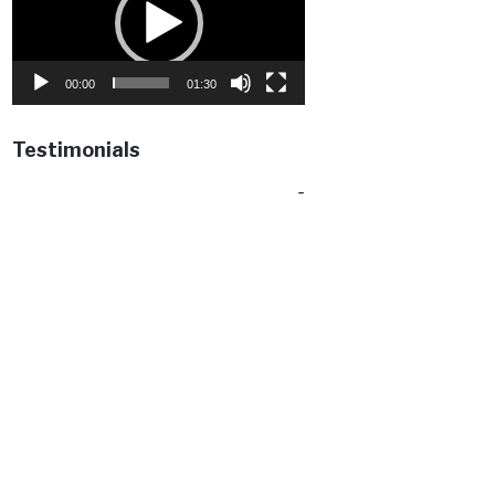
00:00
01:30
Testimonials
-